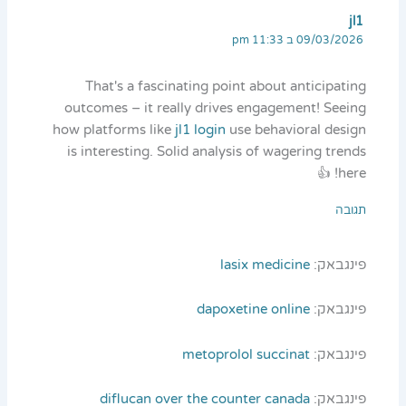
jl1
09/03/2026 ב 11:33 pm
That's a fascinating point about anticipating
outcomes – it really drives engagement! Seeing
how platforms like
jl1 login
use behavioral design
is interesting. Solid analysis of wagering trends
here! 👍
תגובה
פינגבאק:
lasix medicine
פינגבאק:
dapoxetine online
פינגבאק:
metoprolol succinat
פינגבאק:
diflucan over the counter canada