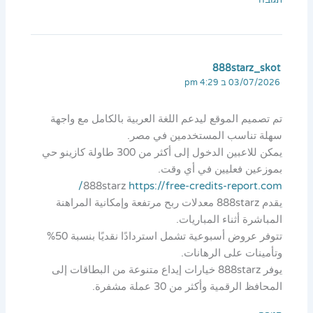
תגובה
888starz_skot
03/07/2026 ב 4:29 pm
تم تصميم الموقع ليدعم اللغة العربية بالكامل مع واجهة
سهلة تناسب المستخدمين في مصر.
يمكن للاعبين الدخول إلى أكثر من 300 طاولة كازينو حي
بموزعين فعليين في أي وقت.
888starz
https://free-credits-report.com/
يقدم 888starz معدلات ربح مرتفعة وإمكانية المراهنة
المباشرة أثناء المباريات.
تتوفر عروض أسبوعية تشمل استردادًا نقديًا بنسبة 50%
وتأمينات على الرهانات.
يوفر 888starz خيارات إيداع متنوعة من البطاقات إلى
المحافظ الرقمية وأكثر من 30 عملة مشفرة.