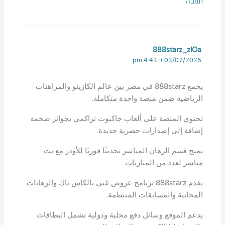
תגובה
888starz_zlOa
03/07/2026 ב 4:43 pm
يجمع 888starz في مصر بين عالم الكازينو والمراهنات
الرياضية ضمن منصة واحدة متكاملة.
تحتوي المنصة على ألعاب جاكبوت تراكمي بجوائز ضخمة
إضافة إلى إصدارات حصرية جديدة.
يمنح قسم الرهان المباشر تحديثًا فوريًا للأودز مع بث
مباشر لعدد من المباريات.
يقدم 888starz برنامج عروض غني بالكاش باك والرهانات
المجانية والمسابقات المنتظمة.
يدعم الموقع وسائل دفع محلية ودولية تشمل البطاقات