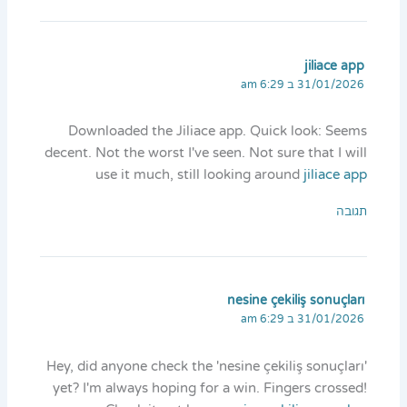
jiliace app
31/01/2026 ב 6:29 am
Downloaded the Jiliace app. Quick look: Seems
decent. Not the worst I've seen. Not sure that I will
use it much, still looking around
jiliace app
תגובה
nesine çekiliş sonuçları
31/01/2026 ב 6:29 am
Hey, did anyone check the 'nesine çekiliş sonuçları'
yet? I'm always hoping for a win. Fingers crossed!