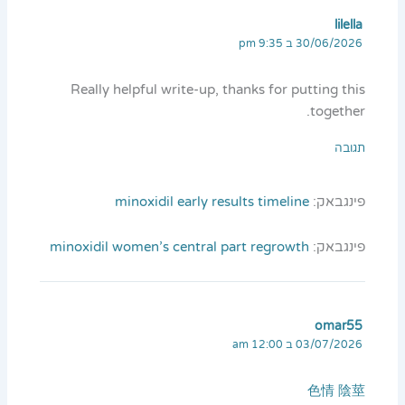
lilella
30/06/2026 ב 9:35 pm
Really helpful write-up, thanks for putting this
together.
תגובה
פינגבאק:
minoxidil early results timeline
פינגבאק:
minoxidil women’s central part regrowth
omar55
03/07/2026 ב 12:00 am
色情 陰莖