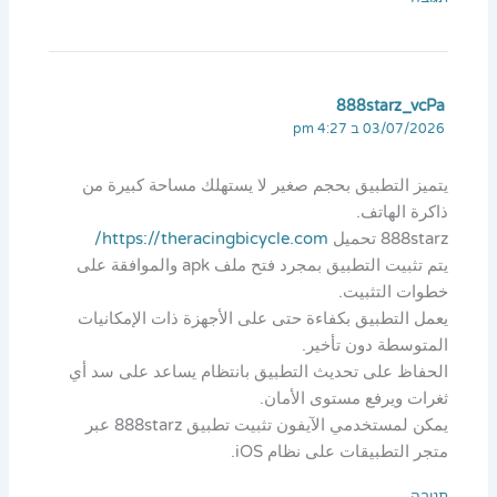
888starz_vcPa
03/07/2026 ב 4:27 pm
يتميز التطبيق بحجم صغير لا يستهلك مساحة كبيرة من
ذاكرة الهاتف.
888starz تحميل
https://theracingbicycle.com/
يتم تثبيت التطبيق بمجرد فتح ملف apk والموافقة على
خطوات التثبيت.
يعمل التطبيق بكفاءة حتى على الأجهزة ذات الإمكانيات
المتوسطة دون تأخير.
الحفاظ على تحديث التطبيق بانتظام يساعد على سد أي
ثغرات ويرفع مستوى الأمان.
يمكن لمستخدمي الآيفون تثبيت تطبيق 888starz عبر
متجر التطبيقات على نظام iOS.