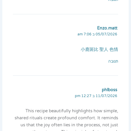
Enzo.matt
05/07/2026 ב 7:06 am
小鹿斑比 聖人 色情
תגובה
phlboss
11/07/2026 ב 12:27 pm
This recipe beautifully highlights how simple,
shared rituals create profound comfort. It reminds
us that the joy often lies in the process, not just