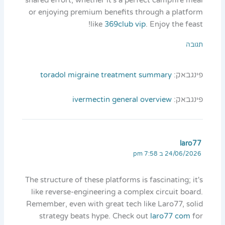
shared effort, whether it's a perfect campfire meal
or enjoying premium benefits through a platform
like
369club vip
. Enjoy the feast!
תגובה
פינגבאק:
toradol migraine treatment summary
פינגבאק:
ivermectin general overview
laro77
24/06/2026 ב 7:58 pm
The structure of these platforms is fascinating; it's
like reverse-engineering a complex circuit board.
Remember, even with great tech like Laro77, solid
strategy beats hype. Check out
laro77 com
for