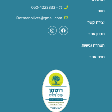
גל - 050-4223333
חנות
Rotmanolives@gmail.com
יצירת קשר
I
F
n
a
תקנון אתר
s
c
t
e
a
b
הצהרת נגישות
g
o
r
o
מפת אתר
a
k
m