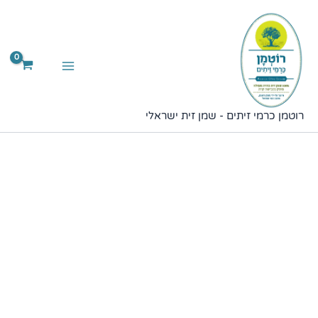
כמות
ילוג
של
תוכן
בקבוק
שמן
זית
סורי
750
מ"ל
רוטמן כרמי זיתים - שמן זית ישראלי