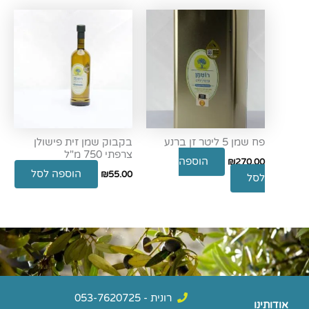
פח שמן 5 ליטר זן ברנע
בקבוק שמן זית פישולן
צרפתי 750 מ"ל
הוספה
₪
270.00
הוספה לסל
₪
55.00
לסל
רונית - 053-7620725
אודותינו