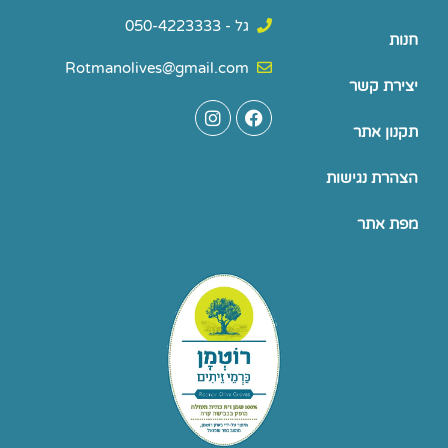
גל - 050-4223333
חנות
Rotmanolives@gmail.com
יצירת קשר
I
F
n
a
תקנון אתר
s
c
t
e
a
b
הצהרת נגישות
g
o
r
o
מפת אתר
a
k
m