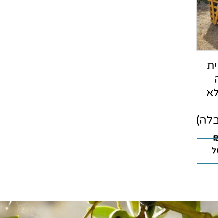
ית
לא
לה)
ל